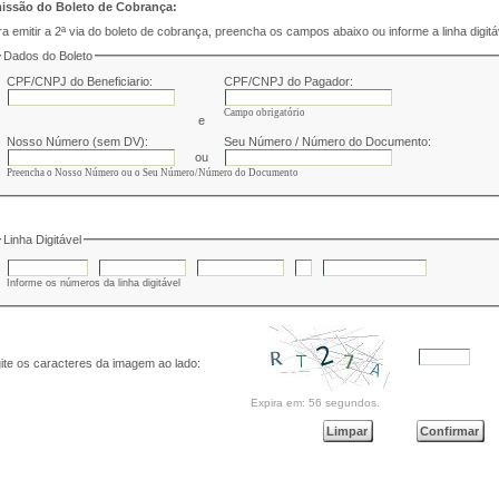
issão do Boleto de Cobrança:
a emitir a 2ª via do boleto de cobrança, preencha os campos abaixo ou informe a linha digitá
Dados do Boleto
CPF/CNPJ do Beneficiario:
CPF/CNPJ do Pagador:
Campo obrigatório
e
Nosso Número (sem DV):
Seu Número / Número do Documento:
ou
Preencha o Nosso Número ou o Seu Número/Número do Documento
Linha Digitável
Informe os números da linha digitável
ite os caracteres da imagem ao lado:
Expira em:
56
segundos.
Limpar
Confirmar